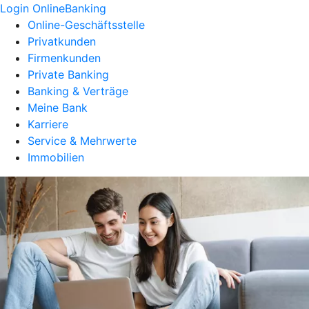
Login OnlineBanking
Online-Geschäftsstelle
Privatkunden
Firmenkunden
Private Banking
Banking & Verträge
Meine Bank
Karriere
Service & Mehrwerte
Immobilien