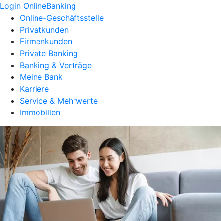
Login OnlineBanking
Online-Geschäftsstelle
Privatkunden
Firmenkunden
Private Banking
Banking & Verträge
Meine Bank
Karriere
Service & Mehrwerte
Immobilien