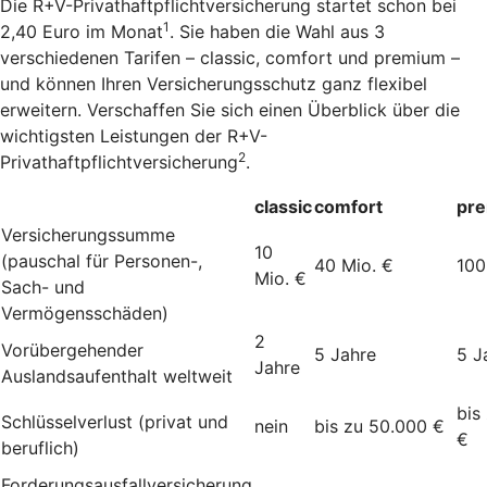
Die R+V-Privathaftpflichtversicherung startet schon bei
1
2,40 Euro im Monat
. Sie haben die Wahl aus 3
verschiedenen Tarifen – classic, comfort und premium –
und können Ihren Versicherungsschutz ganz flexibel
erweitern. Verschaffen Sie sich einen Überblick über die
wichtigsten Leistungen der R+V-
2
Privathaftpflichtversicherung
.
classic
comfort
pr
Versicherungssumme
10
(pauschal für Personen-,
40 Mio. €
100
Mio. €
Sach- und
Vermögensschäden)
2
Vorübergehender
5 Jahre
5 J
Jahre
Auslandsaufenthalt weltweit
bis
Schlüsselverlust (privat und
nein
bis zu 50.000 €
€
beruflich)
Forderungsausfallversicherung