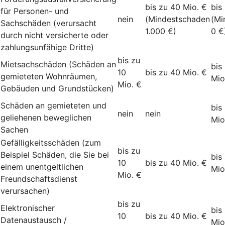
bis zu 40 Mio. €
bis
für Personen- und
nein
(Mindestschaden
(Mi
Sachschäden (verursacht
1.000 €)
0 €
durch nicht versicherte oder
zahlungsunfähige Dritte)
bis zu
Mietsachschäden (Schäden an
bis
10
bis zu 40 Mio. €
gemieteten Wohnräumen,
Mio
Mio. €
Gebäuden und Grundstücken)
Schäden an gemieteten und
bis
nein
nein
geliehenen beweglichen
Mio
Sachen
Gefälligkeitsschäden (zum
bis zu
Beispiel Schäden, die Sie bei
bis
10
bis zu 40 Mio. €
einem unentgeltlichen
Mio
Mio. €
Freundschaftsdienst
verursachen)
bis zu
Elektronischer
bis
10
bis zu 40 Mio. €
Datenaustausch /
Mio